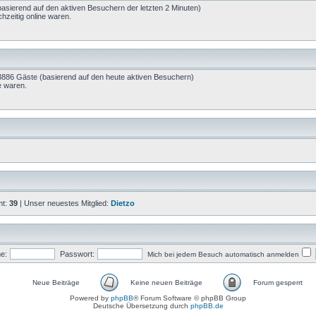
(basierend auf den aktiven Besuchern der letzten 2 Minuten)
hzeitig online waren.
d 3886 Gäste (basierend auf den heute aktiven Besuchern)
e waren.
mt:
39
| Unser neuestes Mitglied:
Dietzo
e:
Passwort:
Mich bei jedem Besuch automatisch anmelden
Neue Beiträge
Keine neuen Beiträge
Forum gesperrt
Powered by
phpBB
® Forum Software © phpBB Group
Deutsche Übersetzung durch
phpBB.de