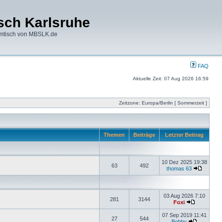
ch Karlsruhe
mtisch von MBSLK.de
FAQ
Aktuelle Zeit: 07 Aug 2026 16:59
Zeitzone: Europa/Berlin [ Sommerzeit ]
Themen
Beiträge
Letzter Beitrag
10 Dez 2025 19:38
63
492
thomas 63
03 Aug 2026 7:10
281
3144
Foxi
07 Sep 2019 11:41
27
544
Bobby