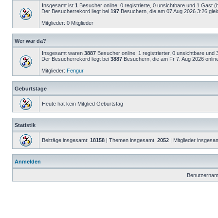
Insgesamt ist
1
Besucher online: 0 registrierte, 0 unsichtbare und 1 Gast 
Der Besucherrekord liegt bei
197
Besuchern, die am 07 Aug 2026 3:26 gleic
Mitglieder: 0 Mitglieder
Wer war da?
Insgesamt waren
3887
Besucher online: 1 registrierter, 0 unsichtbare un
Der Besucherrekord liegt bei
3887
Besuchern, die am Fr 7. Aug 2026 onlin
Mitglieder:
Fengur
Geburtstage
Heute hat kein Mitglied Geburtstag
Statistik
Beiträge insgesamt:
18158
| Themen insgesamt:
2052
| Mitglieder insgesa
Anmelden
Benutzernam