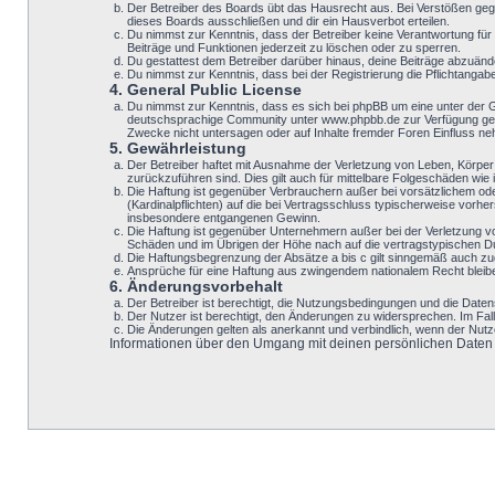
Der Betreiber des Boards übt das Hausrecht aus. Bei Verstößen geg
dieses Boards ausschließen und dir ein Hausverbot erteilen.
Du nimmst zur Kenntnis, dass der Betreiber keine Verantwortung für d
Beiträge und Funktionen jederzeit zu löschen oder zu sperren.
Du gestattest dem Betreiber darüber hinaus, deine Beiträge abzuänd
Du nimmst zur Kenntnis, dass bei der Registrierung die Pflichtanga
4. General Public License
Du nimmst zur Kenntnis, dass es sich bei phpBB um eine unter der 
deutschsprachige Community unter www.phpbb.de zur Verfügung geste
Zwecke nicht untersagen oder auf Inhalte fremder Foren Einfluss n
5. Gewährleistung
Der Betreiber haftet mit Ausnahme der Verletzung von Leben, Körper u
zurückzuführen sind. Dies gilt auch für mittelbare Folgeschäden w
Die Haftung ist gegenüber Verbrauchern außer bei vorsätzlichem ode
(Kardinalpflichten) auf die bei Vertragsschluss typischerweise vor
insbesondere entgangenen Gewinn.
Die Haftung ist gegenüber Unternehmern außer bei der Verletzung v
Schäden und im Übrigen der Höhe nach auf die vertragstypischen Du
Die Haftungsbegrenzung der Absätze a bis c gilt sinngemäß auch zugu
Ansprüche für eine Haftung aus zwingendem nationalem Recht bleib
6. Änderungsvorbehalt
Der Betreiber ist berechtigt, die Nutzungsbedingungen und die Datens
Der Nutzer ist berechtigt, den Änderungen zu widersprechen. Im Fal
Die Änderungen gelten als anerkannt und verbindlich, wenn der Nut
Informationen über den Umgang mit deinen persönlichen Daten si