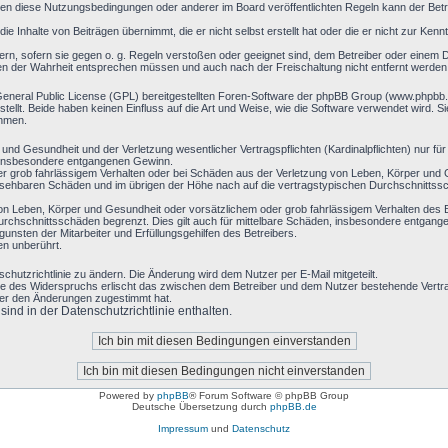
en diese Nutzungsbedingungen oder anderer im Board veröffentlichten Regeln kann der Bet
ie Inhalte von Beiträgen übernimmt, die er nicht selbst erstellt hat oder die er nicht zur Ke
ern, sofern sie gegen o. g. Regeln verstoßen oder geeignet sind, dem Betreiber oder einem 
ben der Wahrheit entsprechen müssen und auch nach der Freischaltung nicht entfernt werden
General Public License (GPL) bereitgestellten Foren-Software der phpBB Group (www.phpbb
llt. Beide haben keinen Einfluss auf die Art und Weise, wie die Software verwendet wird. 
ehmen.
nd Gesundheit und der Verletzung wesentlicher Vertragspflichten (Kardinalpflichten) nur für 
ie insbesondere entgangenen Gewinn.
r grob fahrlässigem Verhalten oder bei Schäden aus der Verletzung von Leben, Körper und G
hersehbaren Schäden und im übrigen der Höhe nach auf die vertragstypischen Durchschnittssc
on Leben, Körper und Gesundheit oder vorsätzlichem oder grob fahrlässigem Verhalten des B
rchschnittsschäden begrenzt. Dies gilt auch für mittelbare Schäden, insbesondere entgan
nsten der Mitarbeiter und Erfüllungsgehilfen des Betreibers.
en unberührt.
chutzrichtlinie zu ändern. Die Änderung wird dem Nutzer per E-Mail mitgeteilt.
le des Widerspruchs erlischt das zwischen dem Betreiber und dem Nutzer bestehende Vertrag
zer den Änderungen zugestimmt hat.
nd in der Datenschutzrichtlinie enthalten.
Powered by
phpBB
® Forum Software © phpBB Group
Deutsche Übersetzung durch
phpBB.de
Impressum
und
Datenschutz