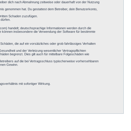
reiber dich nach Abmahnung zeitweise oder dauerhaft von der Nutzung
nntnis genommen hat. Du gestattest dem Betreiber, dein Benutzerkonto,
Dritten Schaden zuzufügen.
 dürfen.
.com) handelt; deutschsprachige Informationen werden durch die
Sie können insbesondere die Verwendung der Software für bestimmte
Schäden, die auf ein vorsätzliches oder grob fahrlässiges Verhalten
esundheit und der Verletzung wesentlicher Vertragspflichten
häden begrenzt. Dies gilt auch für mittelbare Folgeschäden wie
etreibers auf die bei Vertragsschluss typischerweise vorhersehbaren
genen Gewinn.
sverhältnis mit sofortiger Wirkung.