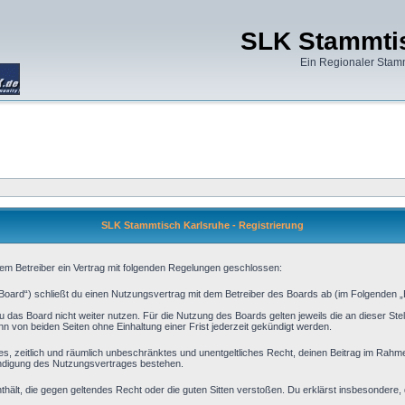
SLK Stammtis
Ein Regionaler Stam
SLK Stammtisch Karlsruhe - Registrierung
dem Betreiber ein Vertrag mit folgenden Regelungen geschlossen:
Board“) schließt du einen Nutzungsvertrag mit dem Betreiber des Boards ab (im Folgenden „
 das Board nicht weiter nutzen. Für die Nutzung des Boards gelten jeweils die an dieser Stel
 von beiden Seiten ohne Einhaltung einer Frist jederzeit gekündigt werden.
aches, zeitlich und räumlich unbeschränktes und unentgeltliches Recht, deinen Beitrag im Rah
ündigung des Nutzungsvertrages bestehen.
 enthält, die gegen geltendes Recht oder die guten Sitten verstoßen. Du erklärst insbesondere