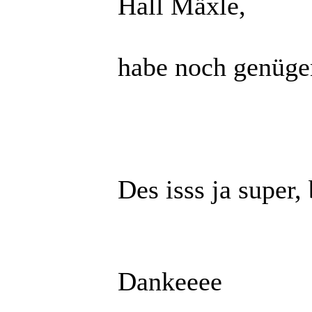
Hall Mäxle,
habe noch genüg
Des isss ja super
Dankeeee